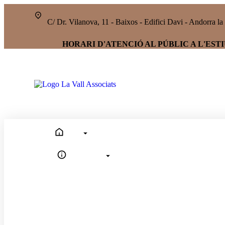
C/ Dr. Vilanova, 11 - Baixos - Edifici Davi - Andorr
HORARI D'ATENCIÓ AL PÚBLIC A L'ESTIU> Dll
Inici
Empresa