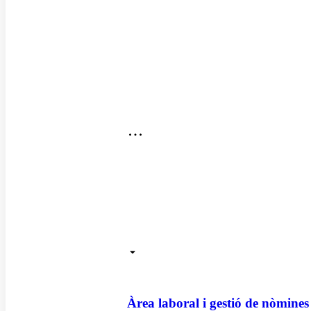
Qui som
Servei integral
El nostre equip
Gestoria
Àrea laboral i gestió de nòmines