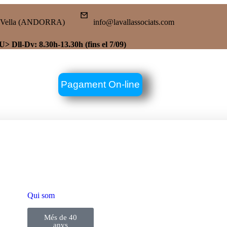
a la Vella (ANDORRA)
info@lavallassociats.com
-Dv: 8.30h-13.30h (fins el 7/09)
Pagament On-line
PROGRAMA DE NÒMI
Qui som
Contracta el nostre pro
Més de 40
través de l'experiència 
anys