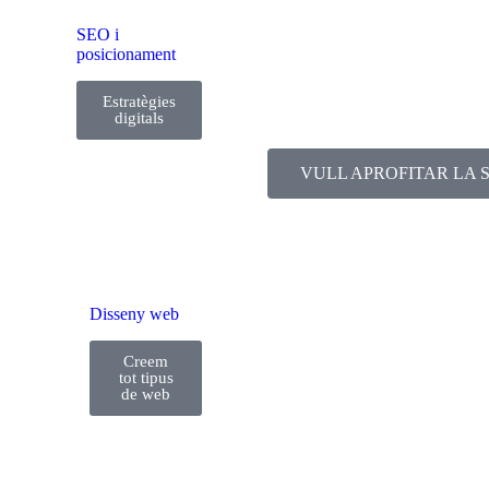
SOLUCIONS DIGITAL
SEO i
posicionament
Som proveïdors certifica
Digitalització d'Emprese
Estratègies
digitals
VULL APROFITAR LA 
Disseny web
Creem
tot tipus
de web