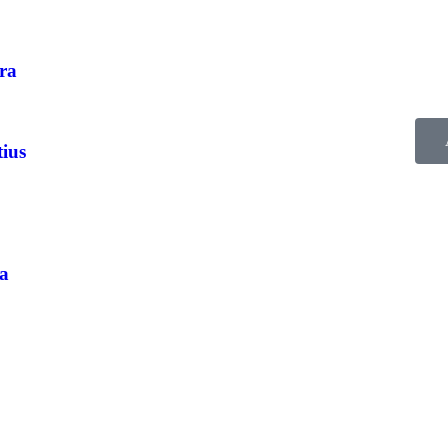
Apro
núvo
pro
ra
tius
ra