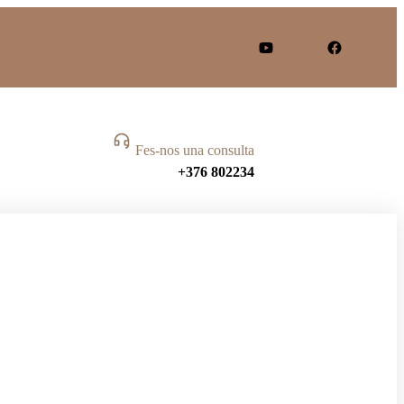
Fes-nos una consulta
+376 802234
NES A MIDA!
grama de nòmines creat a
d'empreses andorranes i