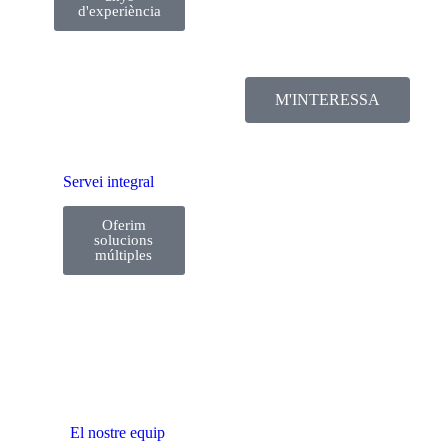
dissenyat per complir tots
d'experiència
reglamentació laboral de
M'INTERESSA
Servei integral
Oferim
solucions
múltiples
El nostre equip