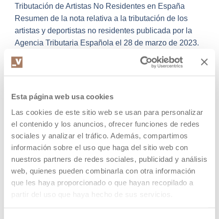
Tributación de Artistas No Residentes en España
Resumen de la nota relativa a la tributación de los
artistas y deportistas no residentes publicada por la
Agencia Tributaria Española el 28 de marzo de 2023.
Cuando un artista o deportista no residente actúa en
otro país, como es el caso de España, la tributación
puede parecer…
Esta página web usa cookies
READ ARTICLE
Las cookies de este sitio web se usan para personalizar
el contenido y los anuncios, ofrecer funciones de redes
sociales y analizar el tráfico. Además, compartimos
información sobre el uso que haga del sitio web con
nuestros partners de redes sociales, publicidad y análisis
Convenios de doble
web, quienes pueden combinarla con otra información
imposición firmados por
que les haya proporcionado o que hayan recopilado a
Andorra
partir del uso que haya hecho de sus servicios.
Fiscalidad
,
Gestoría
7 de enero de 2025