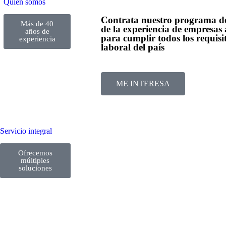
Quien somos
Contrata nuestro programa de
Más de 40
de la experiencia de empresas
años de
para cumplir todos los requisi
experiencia
laboral del país
ME INTERESA
Servicio integral
Ofrecemos
múltiples
soluciones