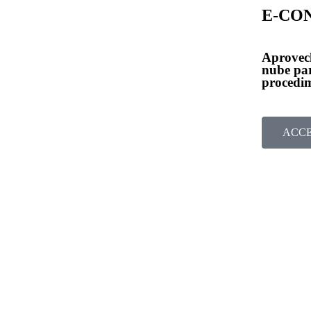
E-CO
Aprovech
nube par
procedim
ACC