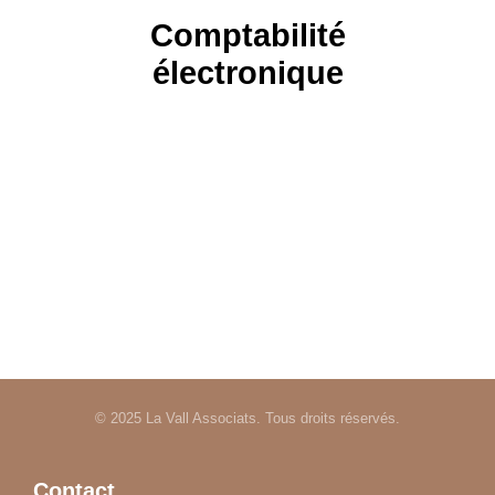
Comptabilité
électronique
Profitez des avantages de notre cloud
pour simplifier toutes vos démarches
comptables.
LANCEZ-VOUS !
© 2025 La Vall Associats. Tous droits réservés.
Contact