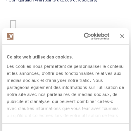
Installation et maintenance des
serveurs (Linux et Windows) :
Ce site web utilise des cookies.
- Gestion des utilisateurs et des groupes avec un accès
Les cookies nous permettent de personnaliser le contenu
individualisés aux dossiers et fichiers.
et les annonces, d'offrir des fonctionnalités relatives aux
- Gestion de domaines.
médias sociaux et d'analyser notre trafic. Nous
- Partage des ressources.
partageons également des informations sur l'utilisation de
- Installation et configuration de bases de données.
notre site avec nos partenaires de médias sociaux, de
- Gestion automatique des sauvegardes internes.
publicité et d'analyse, qui peuvent combiner celles-ci
avec d'autres informations que vous leur avez fournies
ou qu'ils ont collectées lors de votre utilisation de leurs
services.