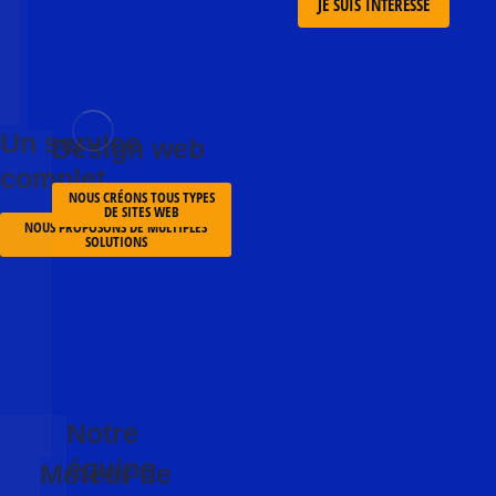
JE SUIS INTÉRESSÉ
ons
rre
Un service
Design web
complet
sonnel et des salaires
NOUS CRÉONS TOUS TYPES
DE SITES WEB
NOUS PROPOSONS DE MULTIPLES
SOLUTIONS
Notre
équipe
Moteur de