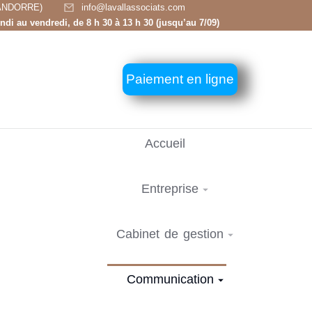
e (ANDORRE)
info@lavallassociats.com
u vendredi, de 8 h 30 à 13 h 30 (jusqu’au 7/09)
Paiement en ligne
Accueil
Entreprise
Cabinet de gestion
Communication