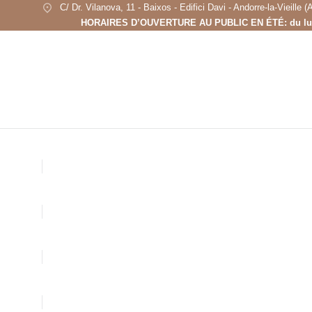
C/ Dr. Vilanova, 11 - Baixos - Edifici Davi - Andorre-la-Vieill
HORAIRES D’OUVERTURE AU PUBLIC EN ÉTÉ: du lundi a