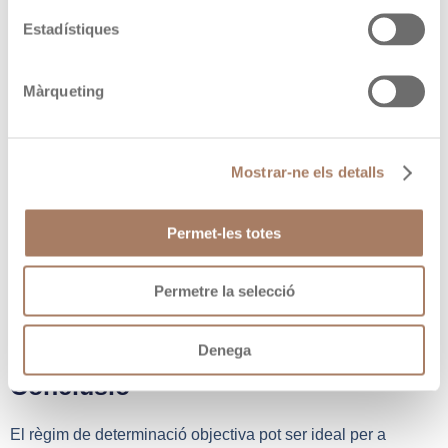
✅
Avantatges
:
Estadístiques
Simplificació administrativa.
Màrqueting
Estabilitat en la tributació.
Exempció de dipòsit de comptes (si els ingressos són
inferiors a 150.000 €).
Mostrar-ne els detalls
❌
Inconvenients
:
Permet-les totes
No permet deduir despeses reals superiors al
percentatge fix.
Està subjecte a límits estrictes d’ingressos.
Permetre la selecció
Compromís de mantenir-se en el règim durant tres anys
mínim.
Denega
Conclusió
El règim de determinació objectiva pot ser ideal per a