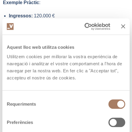
Exemple Pràctic
:
Ingressos:
120.000 €
Despeses reals:
25.000 €
Règim de Determinació Objectiva:
Aquest lloc web utilitza cookies
Base imposable: 120.000 € – 48.000 € (40%) =
72.000 €
Utilitzem cookies per millorar la vostra experiència de
Impost: 72.000 € × 10% =
7.200 €
navegació i analitzar el vostre comportament a l'hora de
Règim Normal:
navegar per la nostra web. En fer clic a "Acceptar tot",
accepteu el nostre ús de cookies.
Base imposable: 120.000 € – 25.000 € =
95.000 €
Impost: 95.000 € × 10% =
9.500 €
Selecció
Avantatges i Inconvenients del
Requeriments
de
consentiment
Règim de Determinació
Preferències
Objectiva