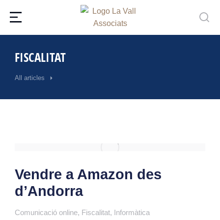
FISCALITAT
All articles
Vendre a Amazon des
d’Andorra
Comunicació online
,
Fiscalitat
,
Informàtica